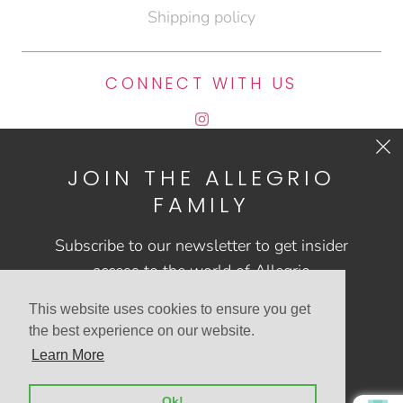
Shipping policy
CONNECT WITH US
JOIN THE ALLEGRIO
CONTACT US
FAMILY
FAQs
Subscribe to our newsletter to get insider
access to the world of Allegrio
This website uses cookies to ensure you get
the best experience on our website.
Learn More
© 2026
Allegrio shop
Powered by Shopify
Ok!