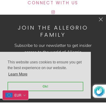
CONNECT WITH US
JOIN THE ALLEGRIO
CONTACT US
FAMILY
FAQs
Subscribe to our newsletter to get insider
access to the world of Allegrio
This website uses cookies to ensure you get
the best experience on our website.
Learn More
© 2026
Allegrio shop
Powered by Shopify
Ok!
EUR